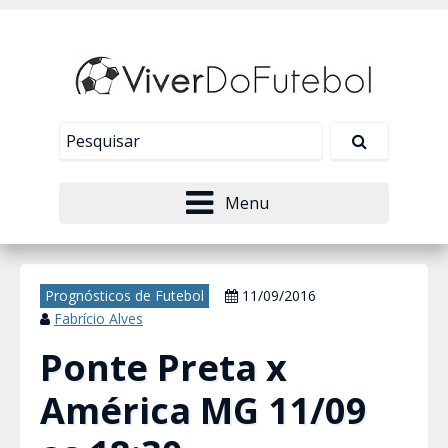
Nosso site usa cookies para melhorar sua
experiência de navegação. Leia mais em
Política de
Tudo bem!
Privacidade
.
Menu
Prognósticos de Futebol
11/09/2016
Fabrício Alves
Ponte Preta x
América MG 11/09