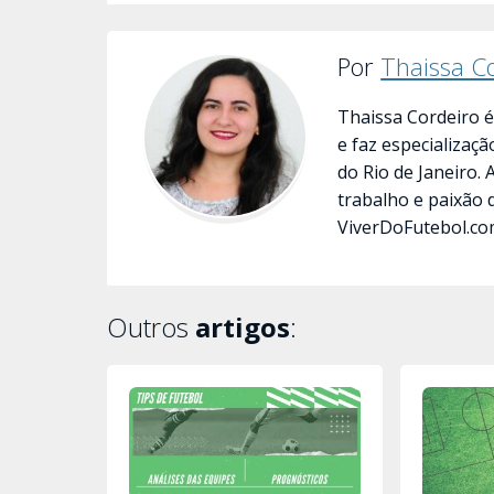
Por
Thaissa C
Thaissa Cordeiro é
e faz especializaç
do Rio de Janeiro.
trabalho e paixão 
ViverDoFutebol.co
Outros
artigos
: