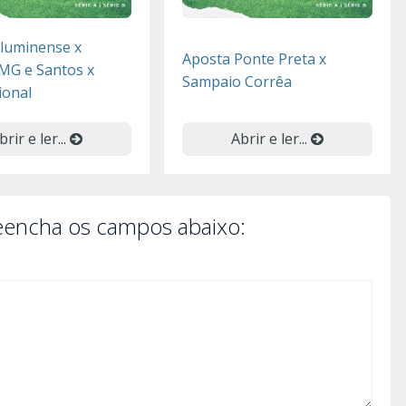
Fluminense x
Aposta Ponte Preta x
-MG e Santos x
Sampaio Corrêa
ional
brir e ler...
Abrir e ler...
reencha os campos abaixo: