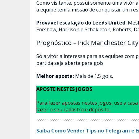
Como visitante, possui somente uma vitória
a equipe tem a missão de conquistar um resu
Provável escalação do Leeds United:
Mesli
Forshaw, Harrison e Schakleton; Roberts, Da
Prognóstico – Pick Manchester City
Só a vitória interessa para as equipes com 
partida seja aberta para gols.
Melhor aposta:
Mais de 1.5 gols.
APOSTE NESTES JOGOS
Para fazer apostas nestes jogos, use a cas
fazer o seu cadastro e depósito.
Saiba Como Vender Tips no Telegram e E