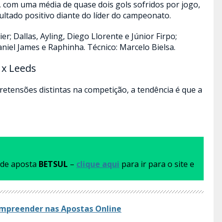
, com uma média de quase dois gols sofridos por jogo,
ltado positivo diante do líder do campeonato.
er; Dallas, Ayling, Diego Llorente e Júnior Firpo;
niel James e Raphinha. Técnico: Marcelo Bielsa.
 x Leeds
pretensões distintas na competição, a tendência é que a
a de aposta
BETSUL
–
clique aqui
para ir para o site e
mpreender nas Apostas​ Online