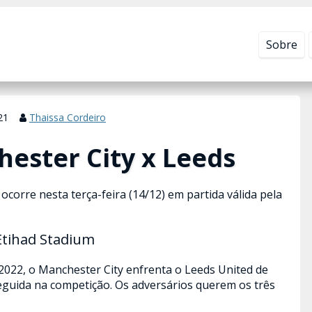
Leia mais em
Política de Privacidade
.
Sobre
21
Thaissa Cordeiro
ester City x Leeds
ocorre nesta terça-feira (14/12) em partida válida pela
Etihad Stadium
022, o Manchester City enfrenta o Leeds United de
seguida na competição. Os adversários querem os três