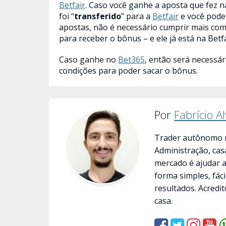
Betfair
. Caso você ganhe a aposta que fez 
foi “
transferido
” para a
Betfair
e você pode
apostas, não é necessário cumprir mais com
para receber o bônus – e ele já está na Betfa
Caso ganhe no
Bet365
, então será necessár
condições para poder sacar o bônus.
Por
Fabrício A
Trader autônomo n
Administração, cas
mercado é ajudar 
forma simples, fác
resultados. Acredit
casa.