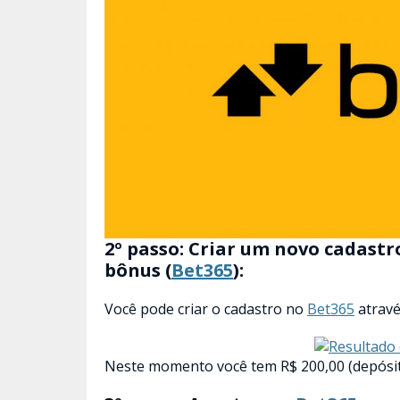
2º passo: Criar um novo cadast
bônus (
Bet365
):
Você pode criar o cadastro no
Bet365
atrav
Neste momento você tem R$ 200,00 (depósit