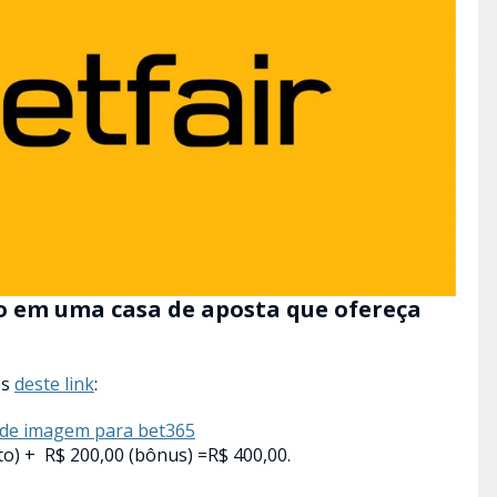
ro em uma casa de aposta que ofereça
és
deste link
:
o) + R$ 200,00 (bônus) =R$ 400,00.