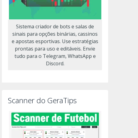
Sistema criador de bots e salas de
sinais para opções binárias, cassinos
e apostas esportivas. Use estratégias
prontas para uso e editáveis. Envie
tudo para o Telegram, WhatsApp e
Discord.
Scanner do GeraTips