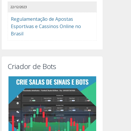
22/12/2023
Regulamentação de Apostas
Esportivas e Cassinos Online no
Brasil
Criador de Bots