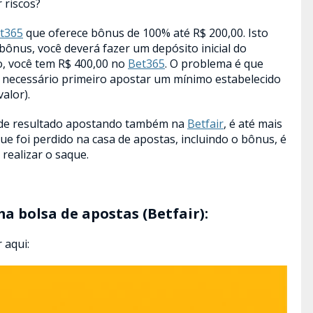
 riscos?
t365
que oferece bônus de 100% até R$ 200,00. Isto
ônus, você deverá fazer um depósito inicial do
o, você tem R$ 400,00 no
Bet365
. O problema é que
o necessário primeiro apostar um mínimo estabelecido
alor).
s de resultado apostando também na
Betfair
, é até mais
que foi perdido na casa de apostas, incluindo o bônus, é
 realizar o saque.
a bolsa de apostas (Betfair):
 aqui: