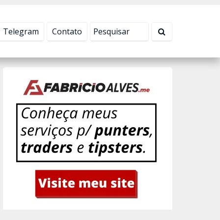
Tudo bem!
Telegram
Contato