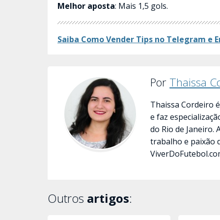
Melhor aposta
: Mais 1,5 gols.
Saiba Como Vender Tips no Telegram e E
Por
Thaissa C
Thaissa Cordeiro é
e faz especializaç
do Rio de Janeiro.
trabalho e paixão 
ViverDoFutebol.co
Outros
artigos
: