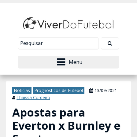
Nosso site usa cookies para melhorar sua
experiência de navegação. Leia mais em
Política de
Tudo bem!
Privacidade
.
Menu
Notícias
Prognósticos de Futebol
13/09/2021
Thaissa Cordeiro
Apostas para
Everton x Burnley e