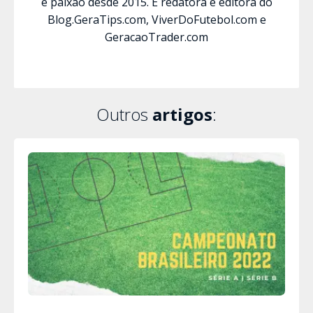
e paixão desde 2015. É redatora e editora do
Blog.GeraTips.com, ViverDoFutebol.com e
GeracaoTrader.com
Outros
artigos
: