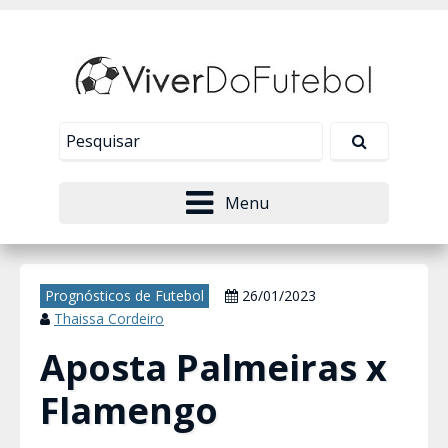
Nosso site usa cookies para melhorar sua
experiência de navegação. Leia mais em
Política de
Tudo bem!
Privacidade
.
Menu
Prognósticos de Futebol
26/01/2023
Thaissa Cordeiro
Aposta Palmeiras x
Flamengo