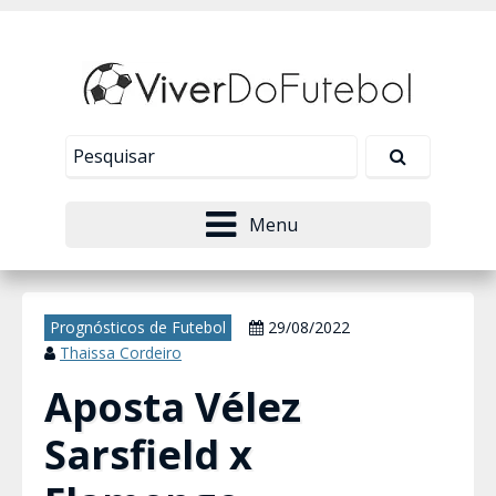
Nosso site usa cookies para melhorar sua
experiência de navegação. Leia mais em
Política de
Tudo bem!
Privacidade
.
Menu
Prognósticos de Futebol
29/08/2022
Thaissa Cordeiro
Aposta Vélez
Sarsfield x