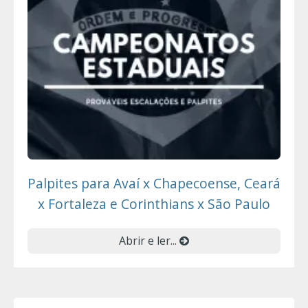
Palpites para Avaí x Chapecoense, Ceará
x Fortaleza e Corinthians x São Paulo
Abrir e ler...