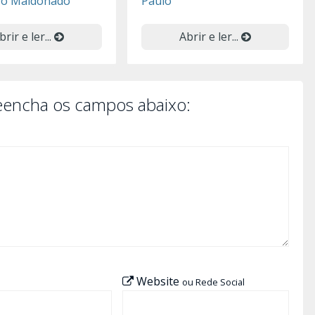
vo Maldonado
Paulo
brir e ler...
Abrir e ler...
reencha os campos abaixo:
Website
ou Rede Social