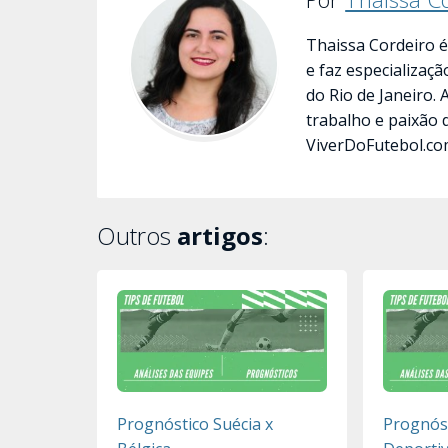
Thaissa Cordeiro é
e faz especializaç
do Rio de Janeiro.
trabalho e paixão 
ViverDoFutebol.co
Outros
artigos
:
Prognóstico Suécia x
Prognóst