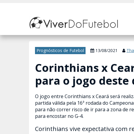
Nosso site usa cookies para melhorar sua experiência de navegação. 
Prognósticos de Futebol
13/08/2021
Tha
Corinthians x Cear
para o jogo deste
O jogo entre Corinthians x Ceará será reali
partida válida pela 16ª rodada do Campeonato
para não correr risco de ir para a zona de r
para encostar no G-4.
Corinthians vive expectativa com r