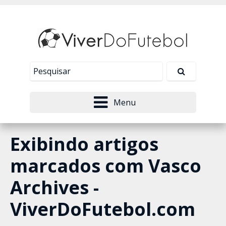
Nosso site usa cookies para melhorar sua
experiência de navegação. Leia mais em
Política de
Tudo bem!
Privacidade
.
Menu
Exibindo artigos
marcados com
Vasco
Archives -
ViverDoFutebol.com