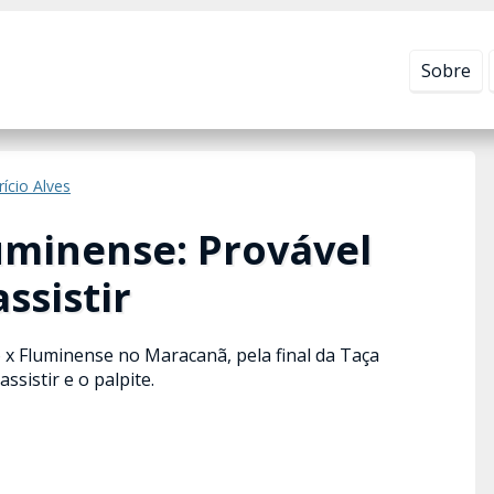
Leia mais em
Política de Privacidade
.
Sobre
rício Alves
luminense: Provável
ssistir
x Fluminense no Maracanã, pela final da Taça
ssistir e o palpite.