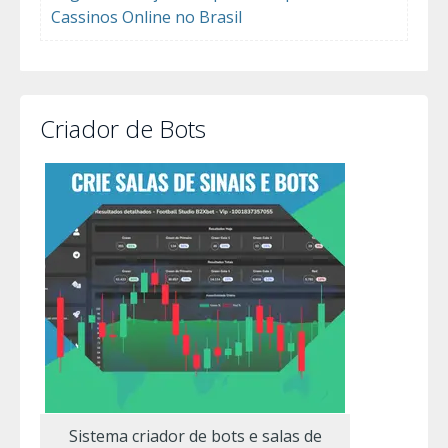
Cassinos Online no Brasil
Criador de Bots
Sistema criador de bots e salas de