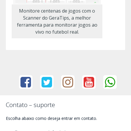
Monitore centenas de jogos com o
Scanner do GeraTips, a melhor
ferramenta para monitorar jogos ao
vivo no futebol real.
Contato – suporte
Escolha abaixo como deseja entrar em contato.