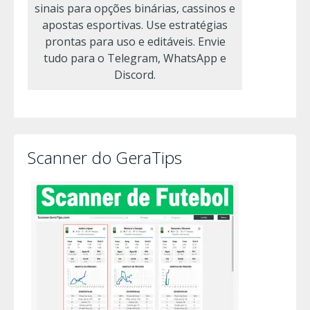
sinais para opções binárias, cassinos e
apostas esportivas. Use estratégias
prontas para uso e editáveis. Envie
tudo para o Telegram, WhatsApp e
Discord.
Scanner do GeraTips