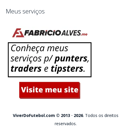
Meus serviços
ViverDoFutebol.com © 2013 · 2026
. Todos os direitos
reservados.