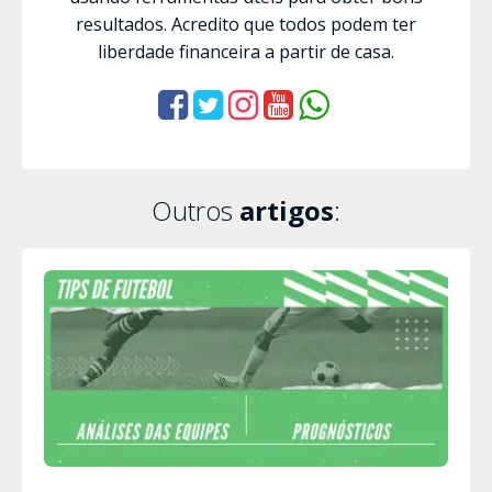
resultados. Acredito que todos podem ter
liberdade financeira a partir de casa.
Outros
artigos
: