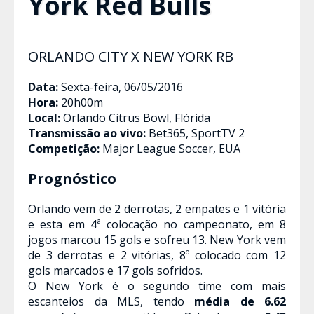
York Red Bulls
ORLANDO CITY X NEW YORK RB
Data:
Sexta-feira, 06/05/2016
Hora:
20h00m
Local:
Orlando Citrus Bowl, Flórida
Transmissão ao vivo:
Bet365, SportTV 2
Competição:
Major League Soccer, EUA
Prognóstico
Orlando vem de 2 derrotas, 2 empates e 1 vitória
e esta em 4ª colocação no campeonato, em 8
jogos marcou 15 gols e sofreu 13. New York vem
de 3 derrotas e 2 vitórias, 8º colocado com 12
gols marcados e 17 gols sofridos.
O New York é o segundo time com mais
escanteios da MLS, tendo
média de 6.62