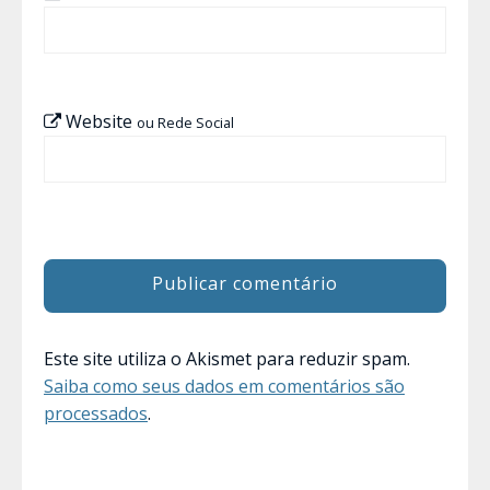
Website
ou Rede Social
Este site utiliza o Akismet para reduzir spam.
Saiba como seus dados em comentários são
processados
.