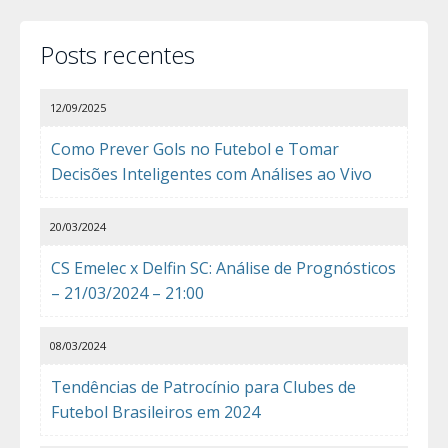
Posts recentes
12/09/2025
Como Prever Gols no Futebol e Tomar
Decisões Inteligentes com Análises ao Vivo
20/03/2024
CS Emelec x Delfin SC: Análise de Prognósticos
– 21/03/2024 – 21:00
08/03/2024
Tendências de Patrocínio para Clubes de
Futebol Brasileiros em 2024