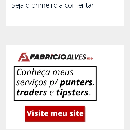
Seja o primeiro a comentar!