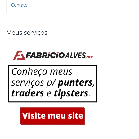
Contato
Meus serviços