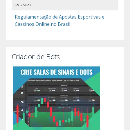
22/12/2023
Regulamentação de Apostas Esportivas e
Cassinos Online no Brasil
Criador de Bots