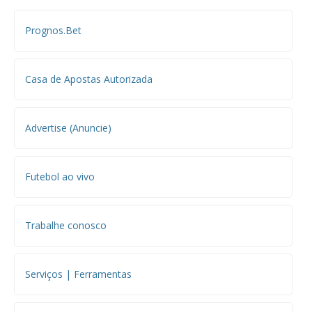
Prognos.Bet
Casa de Apostas Autorizada
Advertise (Anuncie)
Futebol ao vivo
Trabalhe conosco
Serviços | Ferramentas