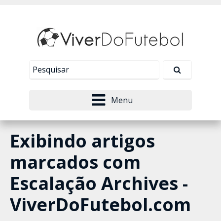
Nosso site usa cookies para melhorar sua
experiência de navegação. Leia mais em
Política de
Tudo bem!
Privacidade
.
Menu
Exibindo artigos
marcados com
Escalação Archives -
ViverDoFutebol.com