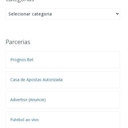
Parcerias
Prognos.Bet
Casa de Apostas Autorizada
Advertise (Anuncie)
Futebol ao vivo