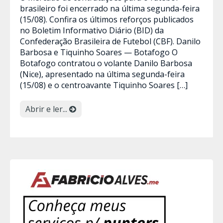
brasileiro foi encerrado na última segunda-feira
(15/08). Confira os últimos reforços publicados
no Boletim Informativo Diário (BID) da
Confederação Brasileira de Futebol (CBF). Danilo
Barbosa e Tiquinho Soares — Botafogo O
Botafogo contratou o volante Danilo Barbosa
(Nice), apresentado na última segunda-feira
(15/08) e o centroavante Tiquinho Soares […]
Abrir e ler...