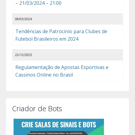
– 21/03/2024 – 21:00
08/03/2024
Tendências de Patrocínio para Clubes de
Futebol Brasileiros em 2024
22/12/2023
Regulamentação de Apostas Esportivas e
Cassinos Online no Brasil
Criador de Bots