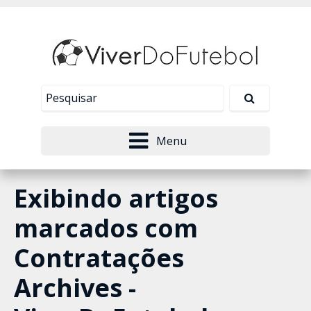
Nosso site usa cookies para melhorar sua
experiência de navegação. Leia mais em
Política de
Tudo bem!
Privacidade
.
Menu
Exibindo artigos
marcados com
Contratações
Archives -