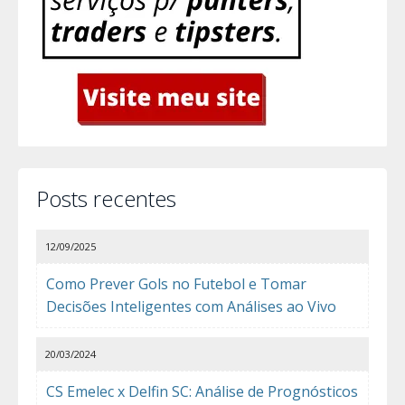
Posts recentes
12/09/2025
Como Prever Gols no Futebol e Tomar
Decisões Inteligentes com Análises ao Vivo
20/03/2024
CS Emelec x Delfin SC: Análise de Prognósticos