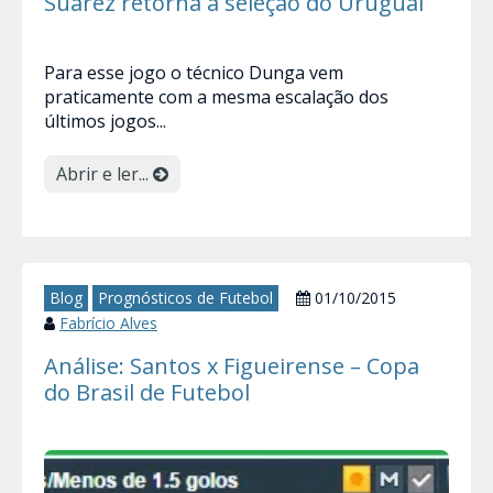
Suárez retorna a seleção do Uruguai
Para esse jogo o técnico Dunga vem
praticamente com a mesma escalação dos
últimos jogos...
Abrir e ler...
Blog
Prognósticos de Futebol
01/10/2015
Fabrício Alves
Análise: Santos x Figueirense – Copa
do Brasil de Futebol