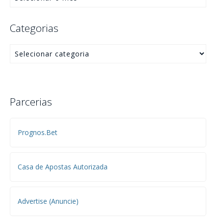
Categorias
Parcerias
Prognos.Bet
Casa de Apostas Autorizada
Advertise (Anuncie)