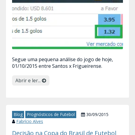
Segue uma pequena análise do jogo de hoje,
01/10/2015 entre Santos x Frigueirense.
Abrir e ler...
Blog
Prognósticos de Futebol
30/09/2015
Fabrício Alves
Decisão na Copa do Brasil de Futebol