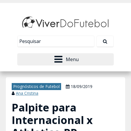
Nosso site usa cookies para melhorar sua
experiência de navegação. Leia mais em
Política de
Tudo bem!
Privacidade
.
Menu
Prognósticos de Futebol
18/09/2019
Ana Cristina
Palpite para
Internacional x