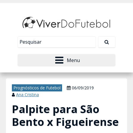
Nosso site usa cookies para melhorar sua
experiência de navegação. Leia mais em
Política de
Tudo bem!
Privacidade
.
Menu
Prognósticos de Futebol
06/09/2019
Ana Cristina
Palpite para São
Bento x Figueirense