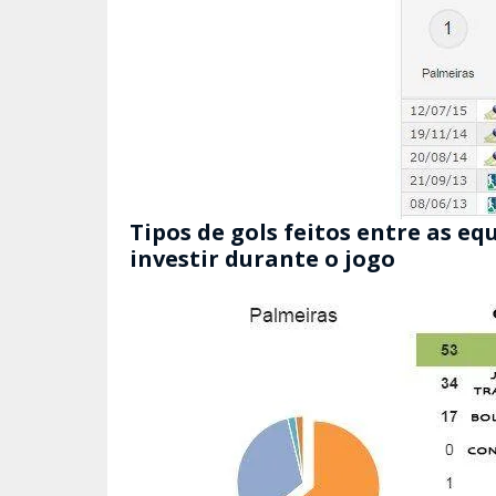
Tipos de gols feitos entre as e
investir durante o jogo