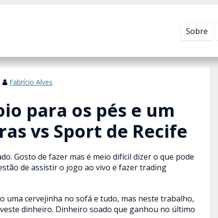
Leia mais em
Política de Privacidade
.
Sobre
Fabrício Alves
oio para os pés e um
as vs Sport de Recife
o. Gosto de fazer mas é meio difícil dizer o que pode
tão de assistir o jogo ao vivo e fazer trading
 uma cervejinha no sofá e tudo, mas neste trabalho,
nveste dinheiro. Dinheiro soado que ganhou no último