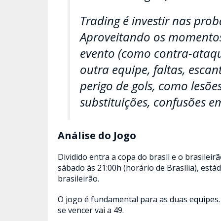
Trading é investir nas prob
Aproveitando os momentos 
evento (como contra-ataqu
outra equipe, faltas, esc
perigo de gols, como lesões
substituições, confusões e
Análise do Jogo
Dividido entra a copa do brasil e o brasileir
sábado ás 21:00h (horário de Brasília), está
brasileirão.
O jogo é fundamental para as duas equipes. 
se vencer vai a 49.