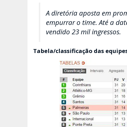
A diretória aposta em pro
empurrar o time. Até a dat
vendido 23 mil ingressos.
Tabela/classificação das equipe