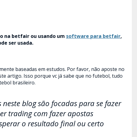
go na betfair ou usando um
software para betfair
,
ode ser usada.
almente baseadas em estudos. Por favor, não aposte no
te artigo. Isso porque vc já sabe que no futebol, tudo
ebol brasileiro.
 neste blog são focadas para se fazer
er trading com fazer apostas
sperar o resultado final ou certo