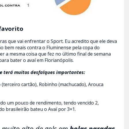
favorito
ras que vai enfrentar o Sport. Eu acredito que ele deva
são bem reais contra o Fluminense pela copa do
azer a mesma coisa que fez no último final de semana
para bater o avaí em Florianópolis.
de terá muitos desfalques importantes:
o (terceiro cartão), Robinho (machucado), Arouca
ndo um pouco de rendimento, tendo vencido 2,
o brasileirão bateu o Avaí por 3×1.
 muito alto de gols em
bolas paradas
.