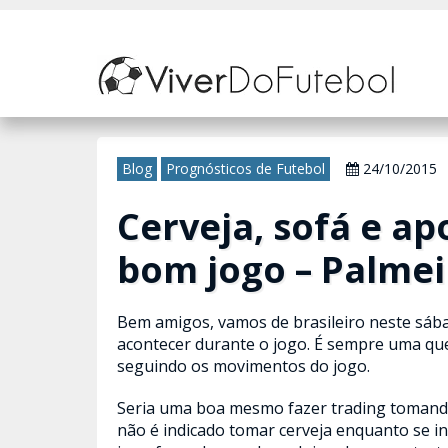
Nosso site usa cookies para melhorar sua experiência de navegação. 
Blog
Prognósticos de Futebol
24/10/2015
Cerveja, sofá e ap
bom jogo – Palmeir
Bem amigos, vamos de brasileiro neste sábad
acontecer durante o jogo. É sempre uma ques
seguindo os movimentos do jogo.
Seria uma boa mesmo fazer trading tomando
não é indicado tomar cerveja enquanto se i