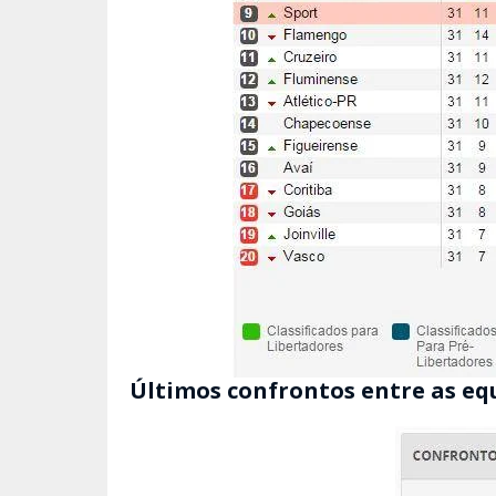
Últimos confrontos entre as eq