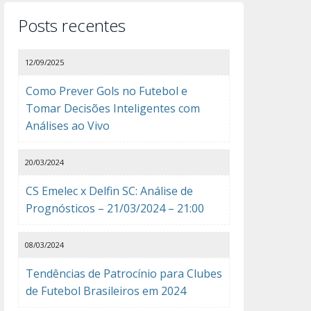
Posts recentes
12/09/2025
Como Prever Gols no Futebol e
Tomar Decisões Inteligentes com
Análises ao Vivo
20/03/2024
CS Emelec x Delfin SC: Análise de
Prognósticos – 21/03/2024 – 21:00
08/03/2024
Tendências de Patrocínio para Clubes
de Futebol Brasileiros em 2024