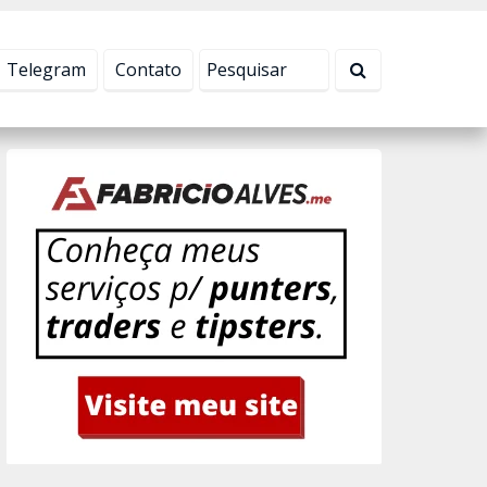
Tudo bem!
Telegram
Contato