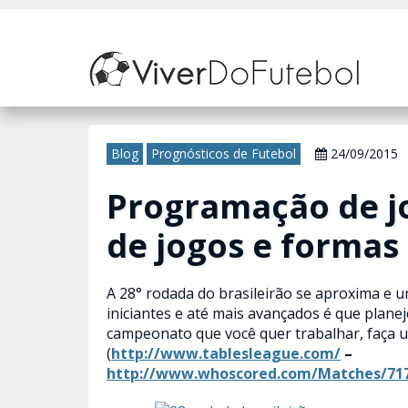
Nosso site usa cookies para melhorar sua experiência de navegação. 
Blog
Prognósticos de Futebol
24/09/2015
Programação de jo
de jogos e formas 
A 28° rodada do brasileirão se aproxima e 
iniciantes e até mais avançados é que plane
campeonato que você quer trabalhar, faça u
(
http://www.tablesleague.com/
–
http://www.whoscored.com/Matches/71