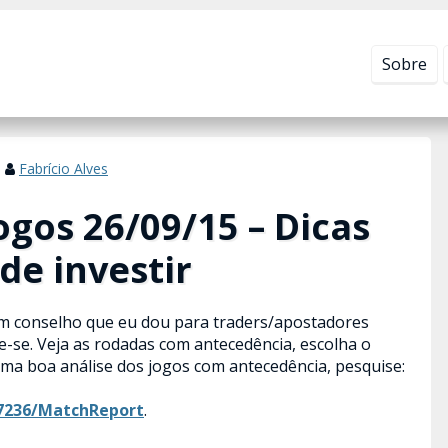
Leia mais em
Política de Privacidade
.
Sobre
Fabrício Alves
gos 26/09/15 – Dicas
de investir
um conselho que eu dou para traders/apostadores
je-se. Veja as rodadas com antecedência, escolha o
ma boa análise dos jogos com antecedência, pesquise:
7236/MatchReport
.