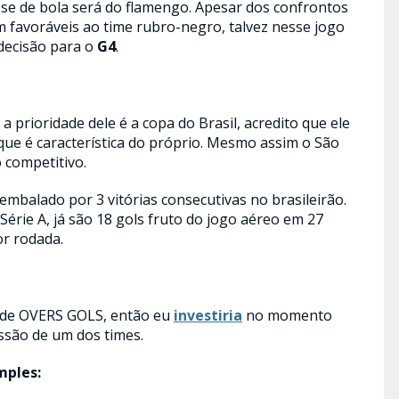
sse de bola será do flamengo. Apesar dos confrontos
 favoráveis ao time rubro-negro, talvez nesse jogo
 decisão para o
G4
.
 prioridade dele é a copa do Brasil, acredito que ele
que é característica do próprio. Mesmo assim o São
 competitivo.
mbalado por 3 vitórias consecutivas no brasileirão.
érie A, já são 18 gols fruto do jogo aéreo em 27
or rodada.
 de OVERS GOLS, então eu
investiria
no momento
essão de um dos times.
mples: