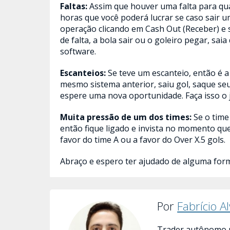
Faltas:
Assim que houver uma falta para qua
horas que você poderá lucrar se caso sair um 
operação clicando em Cash Out (Receber) e s
de falta, a bola sair ou o goleiro pegar, sa
software.
Escanteios:
Se teve um escanteio, então é 
mesmo sistema anterior, saiu gol, saque seu
espere uma nova oportunidade. Faça isso o j
Muita pressão de um dos times:
Se o time
então fique ligado e invista no momento qu
favor do time A ou a favor do Over X.5 gols.
Abraço e espero ter ajudado de alguma form
Por
Fabrício A
Trader autônomo n