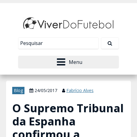
Nosso site usa cookies para melhorar sua
experiência de navegação. Leia mais em
Política de
Tudo bem!
Privacidade
.
Menu
Blog
24/05/2017
Fabrício Alves
O Supremo Tribunal
da Espanha
confirmou a