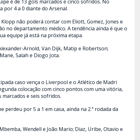
ipe é de 13 gols marcados e cinco sofridos. No
 por 4 a 0 diante do Arsenal.
n Klopp não poderá contar com Eliott, Gomez, Jones e
ão no departamento médico. A tendência ainda é que o
sua equipe já está na próxima etapa.
Alexander-Arnold, Van Dijk, Matip e Robertson;
Mane, Salah e Diogo Jota.
ipada caso vença o Liverpool e o Atlético de Madri
segunda colocação com cinco pontos com uma vitória,
 marcados e seis sofridos.
e perdeu por 5 a 1 em casa, ainda na 2.ª rodada da
, Mbemba, Wendell e João Mario; Diaz, Uribe, Otavio e