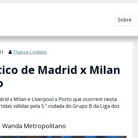
Leia mais em
Política de Privacidade
.
Sobre
21
Thaissa Cordeiro
tico de Madrid x Milan
o
drid x Milan e Liverpool x Porto que ocorrem nesta
rtidas válidas pela 5.ª rodada do Grupo B da Liga dos
 — Wanda Metropolitano