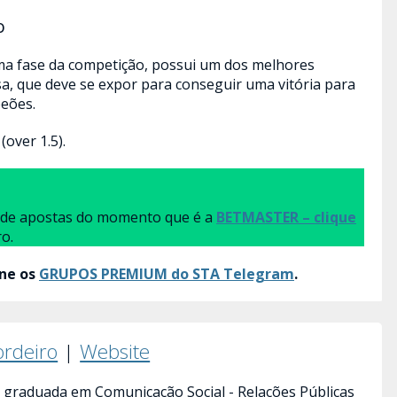
o
xima fase da competição, possui um dos melhores
sa, que deve se expor para conseguir uma vitória para
eões.
(over 1.5).
a de apostas do momento que é a
BETMASTER – clique
ro.
ine os
GRUPOS PREMIUM do STA Telegram
.
ordeiro
|
Website
 graduada em Comunicação Social - Relações Públicas