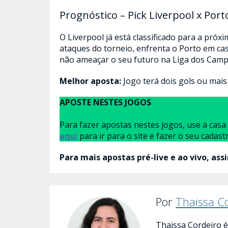
Prognóstico – Pick Liverpool x Port
O Liverpool já está classificado para a pró
ataques do torneio, enfrenta o Porto em ca
não ameaçar o seu futuro na Liga dos Camp
Melhor aposta:
Jogo terá dois gols ou mais 
APOSTE NESTES JOGOS
Para fazer apostas nestes jogos, use a cas
aqui
para ir para o site e fazer o seu cadast
Para mais apostas pré-live e ao vivo, ass
Por
Thaissa C
Thaissa Cordeiro é