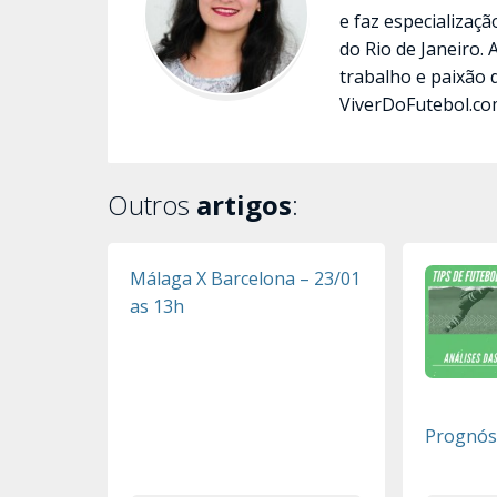
e faz especializaç
do Rio de Janeiro.
trabalho e paixão 
ViverDoFutebol.co
Outros
artigos
:
Málaga X Barcelona – 23/01
as 13h
Prognóst