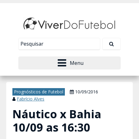
Nosso site usa cookies para melhorar sua
experiência de navegação. Leia mais em
Política de
Tudo bem!
Privacidade
.
Menu
Prognósticos de Futebol
10/09/2016
Fabrício Alves
Náutico x Bahia
10/09 as 16:30