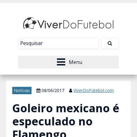
Nosso site usa cookies para melhorar sua
experiência de navegação. Leia mais em
Política de
Tudo bem!
Privacidade
.
Menu
Notícias
08/06/2017
ViverDoFutebol.com
Goleiro mexicano é
especulado no
Flamengo