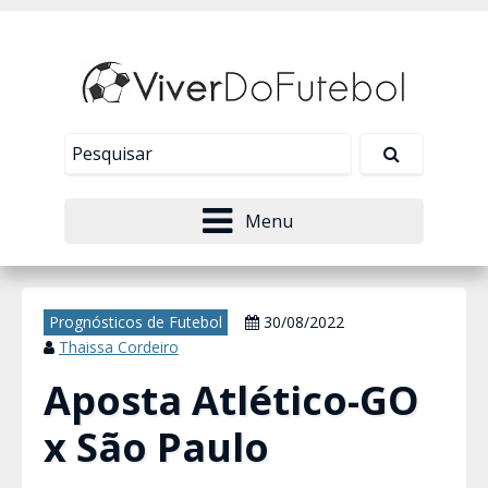
Nosso site usa cookies para melhorar sua
experiência de navegação. Leia mais em
Política de
Tudo bem!
Privacidade
.
Menu
Prognósticos de Futebol
30/08/2022
Thaissa Cordeiro
Aposta Atlético-GO
x São Paulo