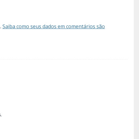
m.
Saiba como seus dados em comentários são
.