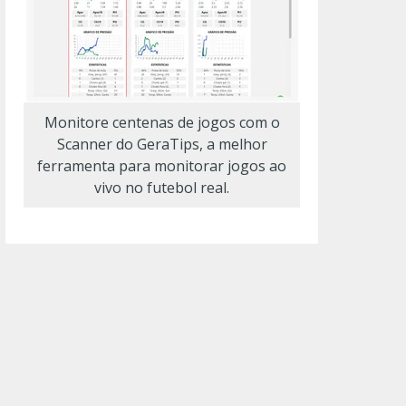
Monitore centenas de jogos com o
Scanner do GeraTips, a melhor
ferramenta para monitorar jogos ao
vivo no futebol real.