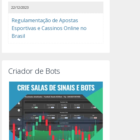
22/12/2023
Regulamentação de Apostas
Esportivas e Cassinos Online no
Brasil
Criador de Bots