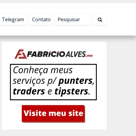
Tudo bem!
Telegram
Contato