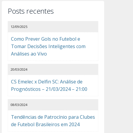
Posts recentes
12/09/2025
Como Prever Gols no Futebol e
Tomar Decisões Inteligentes com
Análises ao Vivo
20/03/2024
CS Emelec x Delfin SC: Análise de
Prognósticos – 21/03/2024 – 21:00
08/03/2024
Tendências de Patrocínio para Clubes
de Futebol Brasileiros em 2024