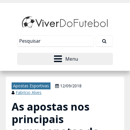
Nosso site usa cookies para melhorar sua
experiência de navegação. Leia mais em
Política de
Tudo bem!
Privacidade
.
Menu
Apostas Esportivas
12/09/2018
Fabrício Alves
As apostas nos
principais