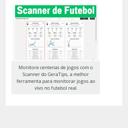
Monitore centenas de jogos com o
Scanner do GeraTips, a melhor
ferramenta para monitorar jogos ao
vivo no futebol real.