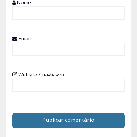
Nome
Email
Website
ou Rede Social