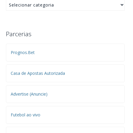
Parcerias
Prognos.Bet
Casa de Apostas Autorizada
Advertise (Anuncie)
Futebol ao vivo