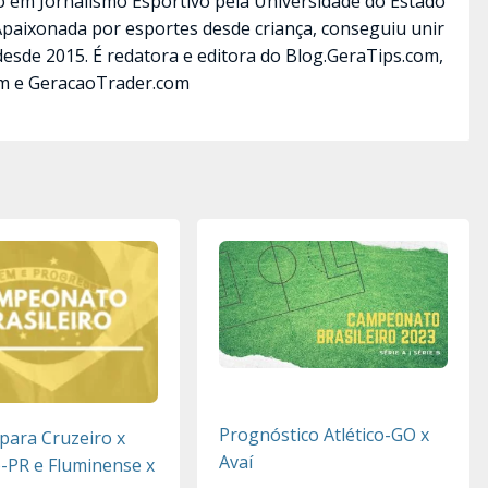
ão em Jornalismo Esportivo pela Universidade do Estado
 Apaixonada por esportes desde criança, conseguiu unir
desde 2015. É redatora e editora do Blog.GeraTips.com,
m e GeracaoTrader.com
Prognóstico Atlético-GO x
 para Cruzeiro x
Avaí
o-PR e Fluminense x