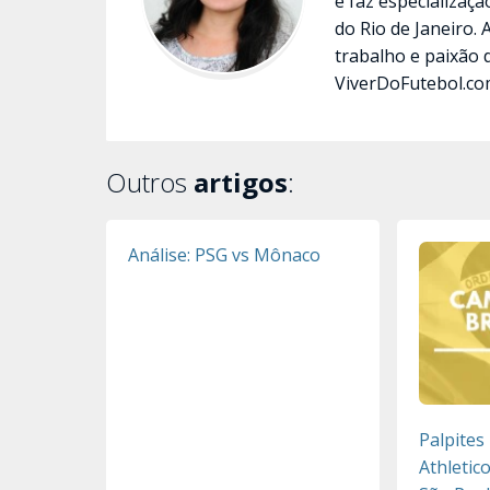
e faz especializaç
do Rio de Janeiro.
trabalho e paixão 
ViverDoFutebol.co
Outros
artigos
:
Análise: PSG vs Mônaco
Palpites
Athletic