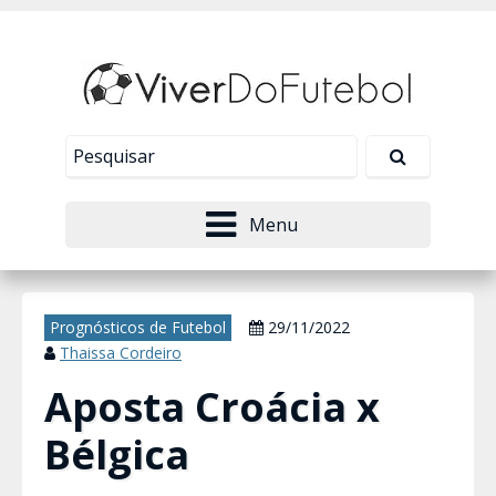
Nosso site usa cookies para melhorar sua
experiência de navegação. Leia mais em
Política de
Tudo bem!
Privacidade
.
Menu
Prognósticos de Futebol
29/11/2022
Thaissa Cordeiro
Aposta Croácia x
Bélgica