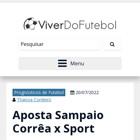
Nosso site usa cookies para melhorar sua
experiência de navegação. Leia mais em
Política de
Tudo bem!
Privacidade
.
Menu
Prognósticos de Futebol
20/07/2022
Thaissa Cordeiro
Aposta Sampaio
Corrêa x Sport