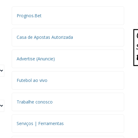
Prognos.Bet
Casa de Apostas Autorizada
Advertise (Anuncie)
Futebol ao vivo
Trabalhe conosco
Serviços | Ferramentas