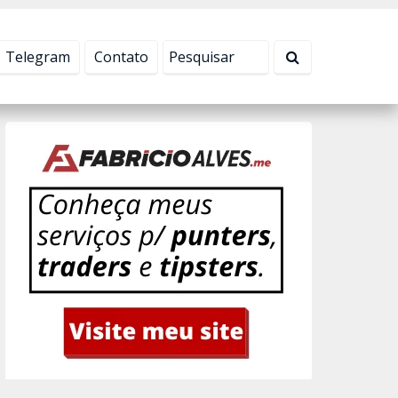
Tudo bem!
Telegram
Contato