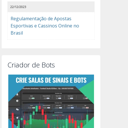
22/12/2023
Regulamentação de Apostas
Esportivas e Cassinos Online no
Brasil
Criador de Bots