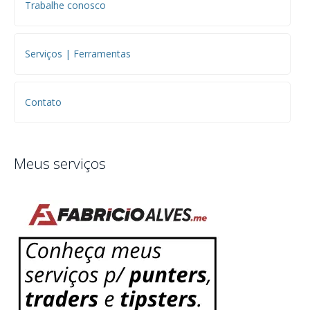
Trabalhe conosco
Serviços | Ferramentas
Contato
Meus serviços