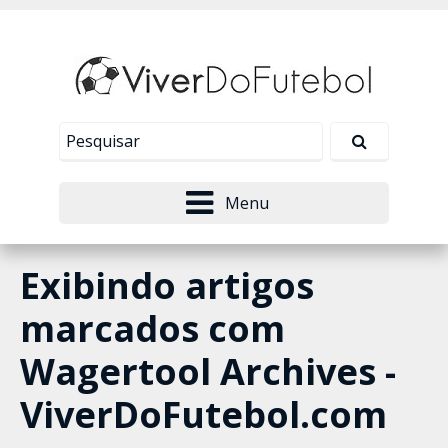
Nosso site usa cookies para melhorar sua
experiência de navegação. Leia mais em
Política de
Tudo bem!
Privacidade
.
Menu
Exibindo artigos
marcados com
Wagertool Archives -
ViverDoFutebol.com