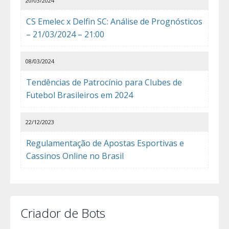
20/03/2024
CS Emelec x Delfin SC: Análise de Prognósticos
– 21/03/2024 – 21:00
08/03/2024
Tendências de Patrocínio para Clubes de
Futebol Brasileiros em 2024
22/12/2023
Regulamentação de Apostas Esportivas e
Cassinos Online no Brasil
Criador de Bots