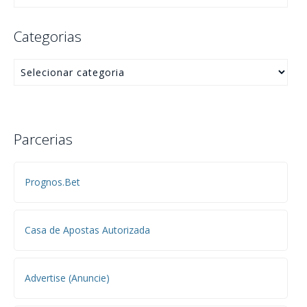
Categorias
Parcerias
Prognos.Bet
Casa de Apostas Autorizada
Advertise (Anuncie)