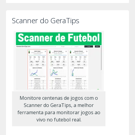
Scanner do GeraTips
Monitore centenas de jogos com o
Scanner do GeraTips, a melhor
ferramenta para monitorar jogos ao
vivo no futebol real.