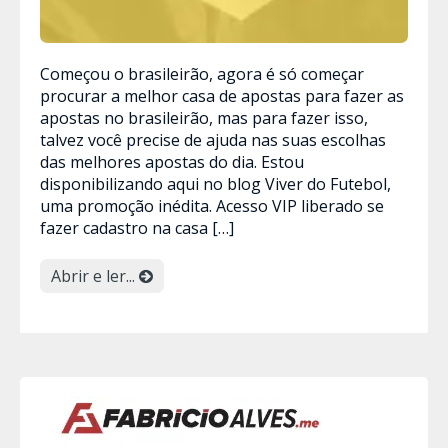
Começou o brasileirão, agora é só começar
procurar a melhor casa de apostas para fazer as
apostas no brasileirão, mas para fazer isso,
talvez você precise de ajuda nas suas escolhas
das melhores apostas do dia. Estou
disponibilizando aqui no blog Viver do Futebol,
uma promoção inédita. Acesso VIP liberado se
fazer cadastro na casa […]
Abrir e ler...