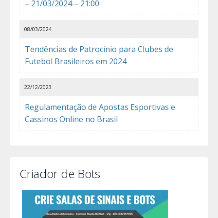
– 21/03/2024 – 21:00
08/03/2024
Tendências de Patrocínio para Clubes de
Futebol Brasileiros em 2024
22/12/2023
Regulamentação de Apostas Esportivas e
Cassinos Online no Brasil
Criador de Bots