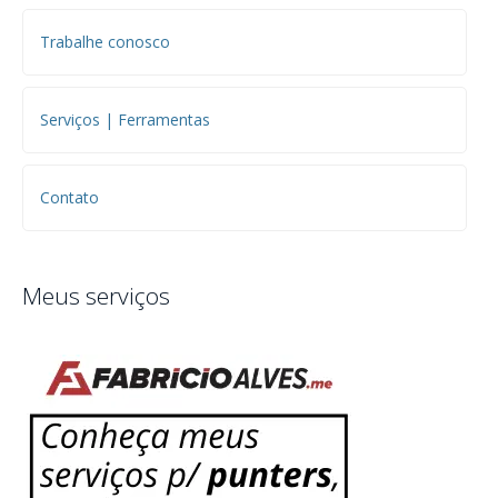
Trabalhe conosco
Serviços | Ferramentas
Contato
Meus serviços