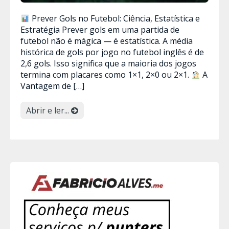
Prever Gols no Futebol: Ciência, Estatística e
Estratégia Prever gols em uma partida de
futebol não é mágica — é estatística. A média
histórica de gols por jogo no futebol inglês é de
2,6 gols. Isso significa que a maioria dos jogos
termina com placares como 1×1, 2×0 ou 2×1.
A
Vantagem de […]
Abrir e ler...