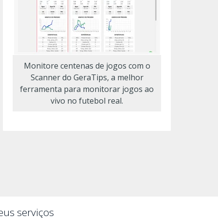
Monitore centenas de jogos com o
Scanner do GeraTips, a melhor
ferramenta para monitorar jogos ao
vivo no futebol real.
us serviços