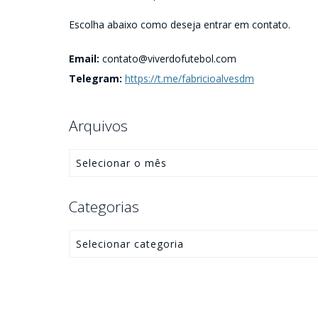
Escolha abaixo como deseja entrar em contato.
Email:
contato@viverdofutebol.com
Telegram:
https://t.me/fabricioalvesdm
Arquivos
Categorias