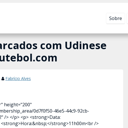
Leia mais em
Política de Privacidade
.
Sobre
marcados com
Udinese
Futebol.com
Fabrício Alves
r" height="200"
mbership_area/0d7f0f50-46e5-44c9-92cb-
" /> </p> <p> <strong>Data:
 <strong>Hora:&nbsp;</strong>11h00m<br />