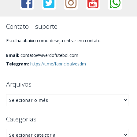
Contato – suporte
Escolha abaixo como deseja entrar em contato.
Email:
contato@viverdofutebol.com
Telegram:
https://t.me/fabricioalvesdm
Arquivos
Categorias