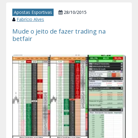
Apostas Esportivas
28/10/2015
Fabrício Alves
Mude o jeito de fazer trading na
betfair