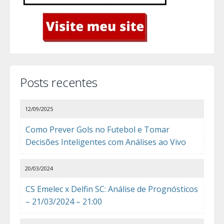
Posts recentes
12/09/2025
Como Prever Gols no Futebol e Tomar
Decisões Inteligentes com Análises ao Vivo
20/03/2024
CS Emelec x Delfin SC: Análise de Prognósticos
– 21/03/2024 – 21:00