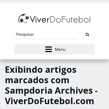
Nosso site usa cookies para melhorar sua
experiência de navegação. Leia mais em
Política de
Tudo bem!
Privacidade
.
Menu
Exibindo artigos
marcados com
Sampdoria Archives -
ViverDoFutebol.com