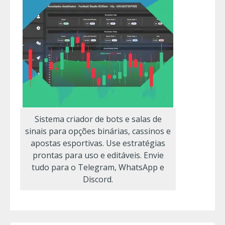
Sistema criador de bots e salas de
sinais para opções binárias, cassinos e
apostas esportivas. Use estratégias
prontas para uso e editáveis. Envie
tudo para o Telegram, WhatsApp e
Discord.