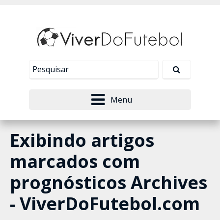
Nosso site usa cookies para melhorar sua
experiência de navegação. Leia mais em
Política de
Tudo bem!
Privacidade
.
Menu
Exibindo artigos
marcados com
prognósticos Archives
- ViverDoFutebol.com