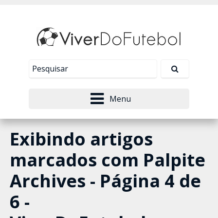
Nosso site usa cookies para melhorar sua
experiência de navegação. Leia mais em
Política de
Tudo bem!
Privacidade
.
Menu
Exibindo artigos
marcados com
Palpite
Archives - Página 4 de
6 -