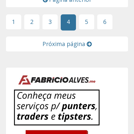
1
2
3
4
5
6
Próxima página