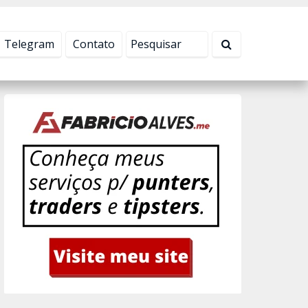
Tudo bem!
Telegram
Contato