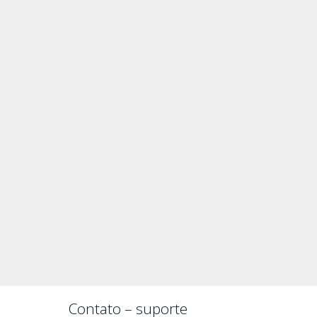
Contato – suporte