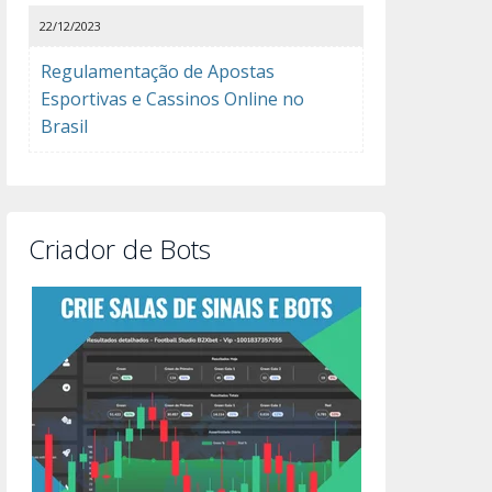
22/12/2023
Regulamentação de Apostas
Esportivas e Cassinos Online no
Brasil
Criador de Bots