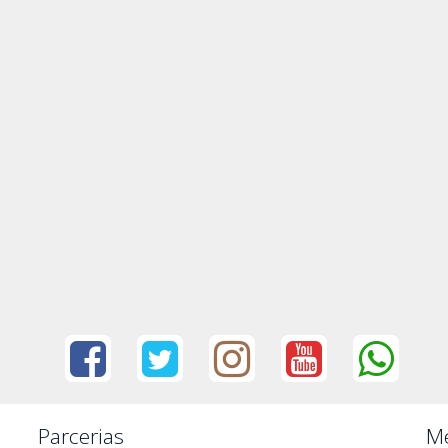
Parcerias
Me