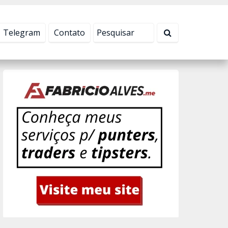
Tudo bem!
Telegram
Contato