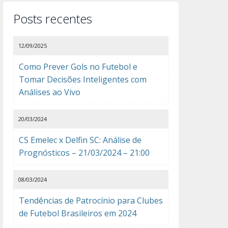
Posts recentes
12/09/2025
Como Prever Gols no Futebol e
Tomar Decisões Inteligentes com
Análises ao Vivo
20/03/2024
CS Emelec x Delfin SC: Análise de
Prognósticos – 21/03/2024 – 21:00
08/03/2024
Tendências de Patrocínio para Clubes
de Futebol Brasileiros em 2024