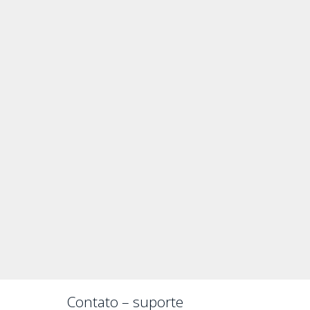
Contato – suporte