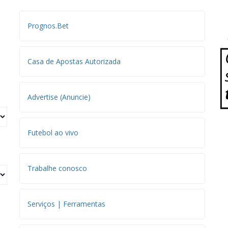
Prognos.Bet
Casa de Apostas Autorizada
Advertise (Anuncie)
Futebol ao vivo
Trabalhe conosco
Serviços | Ferramentas