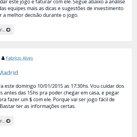
udar este jogo e faturar com ele. Segue abaixo a análise
das equipes mais as dicas e sugestões de investimento
 a melhor decisão durante o jogo.
r...
Fabrício Alves
 Madrid
a este domingo 10/01/2015 as 17:30hs. Vou cuidar dos
s antes das 15hs pra poder chegar em casa, e pegar
pra fazer um $ com ele. Porque vai ser jogo fácil de
 Bastar ter as informações certas.
r...