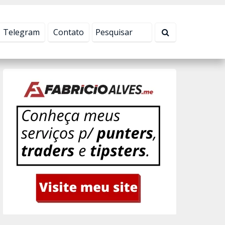
Tudo bem!
Telegram
Contato