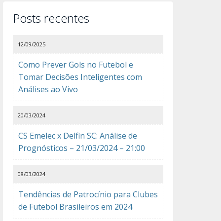
Posts recentes
12/09/2025
Como Prever Gols no Futebol e
Tomar Decisões Inteligentes com
Análises ao Vivo
20/03/2024
CS Emelec x Delfin SC: Análise de
Prognósticos – 21/03/2024 – 21:00
08/03/2024
Tendências de Patrocínio para Clubes
de Futebol Brasileiros em 2024