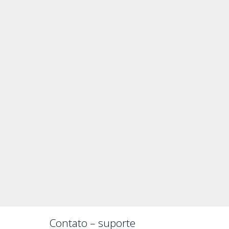
Contato – suporte