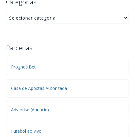
Categorias
Parcerias
Prognos.Bet
Casa de Apostas Autorizada
Advertise (Anuncie)
Futebol ao vivo