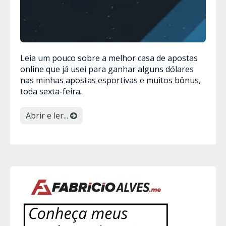
Leia um pouco sobre a melhor casa de apostas
online que já usei para ganhar alguns dólares
nas minhas apostas esportivas e muitos bônus,
toda sexta-feira.
Abrir e ler...