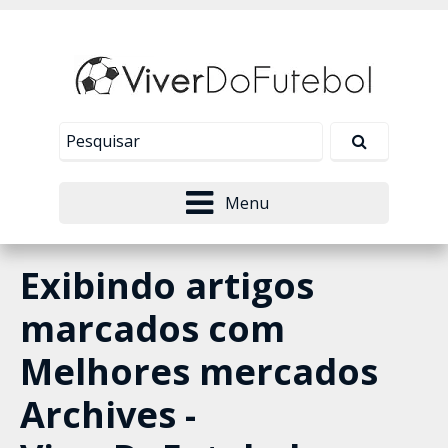
Nosso site usa cookies para melhorar sua
experiência de navegação. Leia mais em
Política de
Tudo bem!
Privacidade
.
Menu
Exibindo artigos
marcados com
Melhores mercados
Archives -