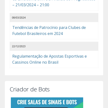
– 21/03/2024 – 21:00
08/03/2024
Tendências de Patrocínio para Clubes de
Futebol Brasileiros em 2024
22/12/2023
Regulamentação de Apostas Esportivas e
Cassinos Online no Brasil
Criador de Bots