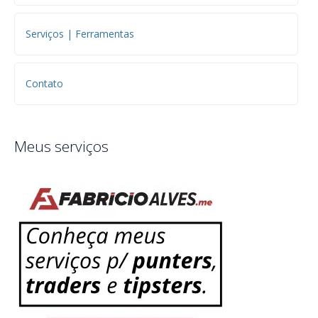
Serviços | Ferramentas
Contato
Meus serviços