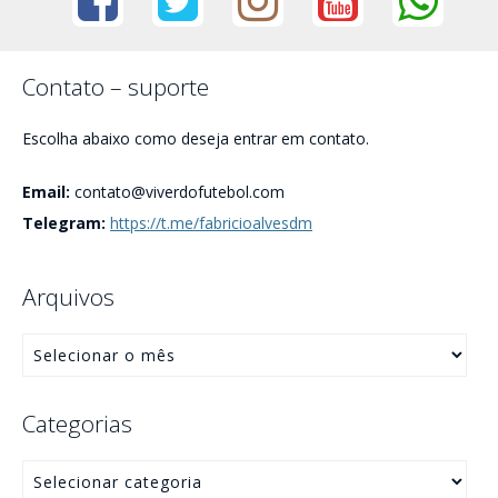
Contato – suporte
Escolha abaixo como deseja entrar em contato.
Email:
contato@viverdofutebol.com
Telegram:
https://t.me/fabricioalvesdm
Arquivos
Categorias