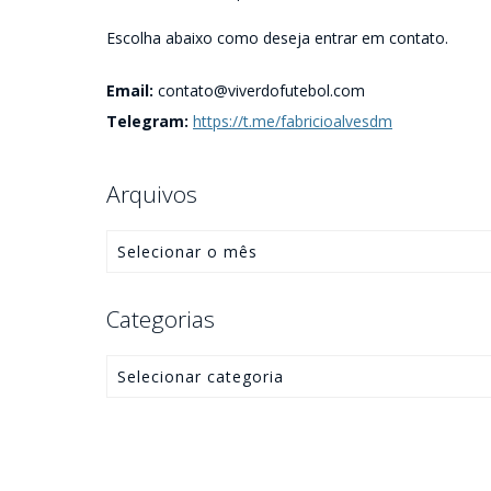
Escolha abaixo como deseja entrar em contato.
Email:
contato@viverdofutebol.com
Telegram:
https://t.me/fabricioalvesdm
Arquivos
Categorias