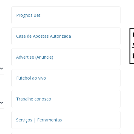
Prognos.Bet
Casa de Apostas Autorizada
Advertise (Anuncie)
Futebol ao vivo
Trabalhe conosco
Serviços | Ferramentas