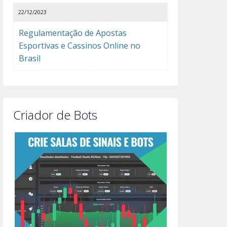
22/12/2023
Regulamentação de Apostas
Esportivas e Cassinos Online no
Brasil
Criador de Bots