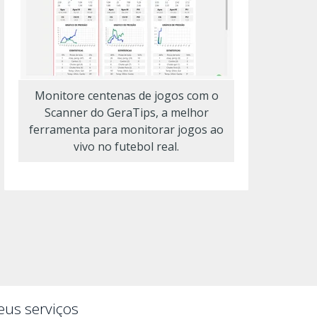
Monitore centenas de jogos com o
Scanner do GeraTips, a melhor
ferramenta para monitorar jogos ao
vivo no futebol real.
us serviços