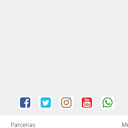
Parcerias
Me