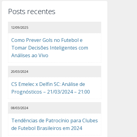
Posts recentes
12/09/2025
Como Prever Gols no Futebol e
Tomar Decisões Inteligentes com
Análises ao Vivo
20/03/2024
CS Emelec x Delfin SC: Análise de
Prognósticos – 21/03/2024 – 21:00
08/03/2024
Tendências de Patrocínio para Clubes
de Futebol Brasileiros em 2024