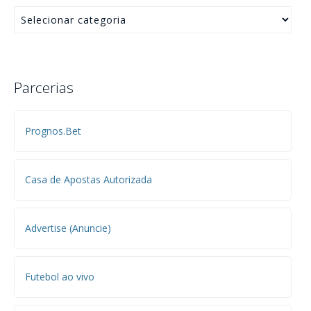
Parcerias
Prognos.Bet
Casa de Apostas Autorizada
Advertise (Anuncie)
Futebol ao vivo