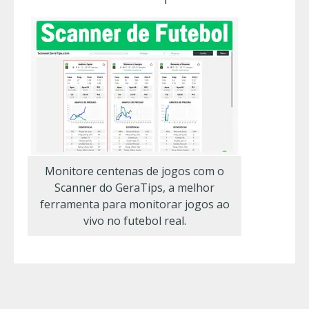
Monitore centenas de jogos com o
Scanner do GeraTips, a melhor
ferramenta para monitorar jogos ao
vivo no futebol real.