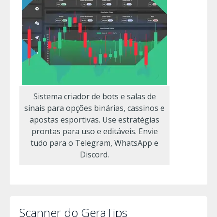
Sistema criador de bots e salas de
sinais para opções binárias, cassinos e
apostas esportivas. Use estratégias
prontas para uso e editáveis. Envie
tudo para o Telegram, WhatsApp e
Discord.
Scanner do GeraTips