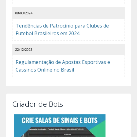
08/03/2024
Tendências de Patrocínio para Clubes de
Futebol Brasileiros em 2024
22/12/2023
Regulamentação de Apostas Esportivas e
Cassinos Online no Brasil
Criador de Bots