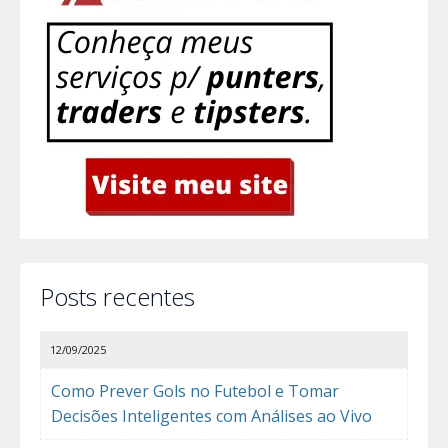
Posts recentes
12/09/2025
Como Prever Gols no Futebol e Tomar
Decisões Inteligentes com Análises ao Vivo