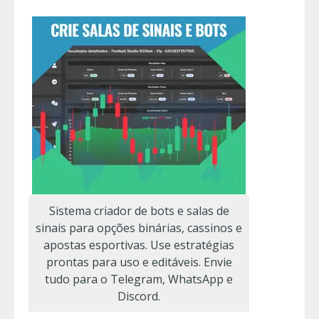
Sistema criador de bots e salas de
sinais para opções binárias, cassinos e
apostas esportivas. Use estratégias
prontas para uso e editáveis. Envie
tudo para o Telegram, WhatsApp e
Discord.