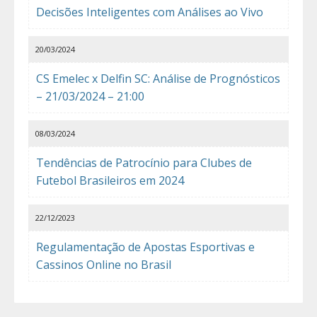
Decisões Inteligentes com Análises ao Vivo
20/03/2024
CS Emelec x Delfin SC: Análise de Prognósticos
– 21/03/2024 – 21:00
08/03/2024
Tendências de Patrocínio para Clubes de
Futebol Brasileiros em 2024
22/12/2023
Regulamentação de Apostas Esportivas e
Cassinos Online no Brasil