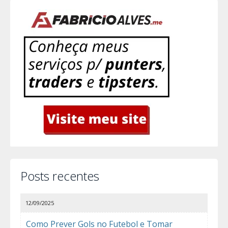
Posts recentes
12/09/2025
Como Prever Gols no Futebol e Tomar