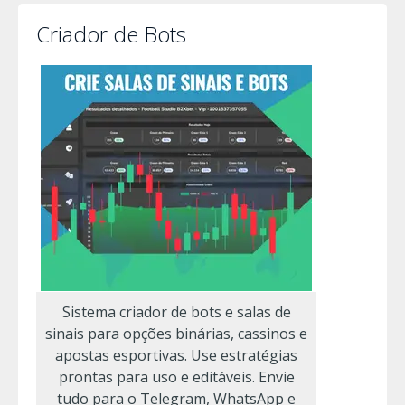
Criador de Bots
Sistema criador de bots e salas de
sinais para opções binárias, cassinos e
apostas esportivas. Use estratégias
prontas para uso e editáveis. Envie
tudo para o Telegram, WhatsApp e