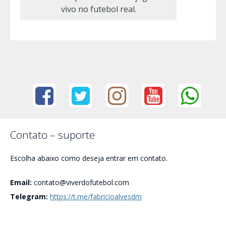
vivo no futebol real.
Contato – suporte
Escolha abaixo como deseja entrar em contato.
Email:
contato@viverdofutebol.com
Telegram:
https://t.me/fabricioalvesdm