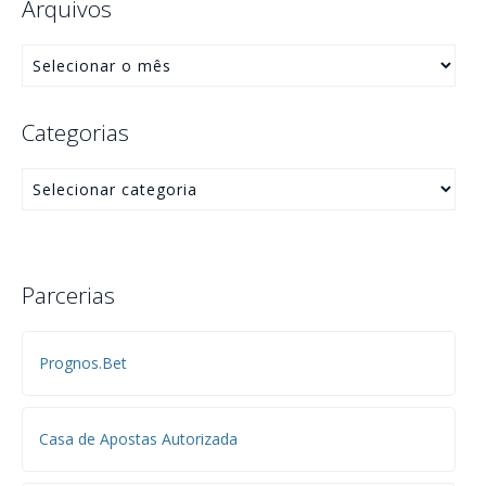
Arquivos
Categorias
Parcerias
Prognos.Bet
Casa de Apostas Autorizada