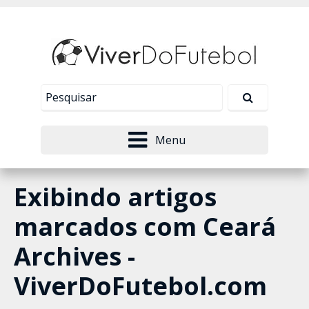
Nosso site usa cookies para melhorar sua
experiência de navegação. Leia mais em
Política de
Tudo bem!
Privacidade
.
Menu
Exibindo artigos
marcados com
Ceará
Archives -
ViverDoFutebol.com