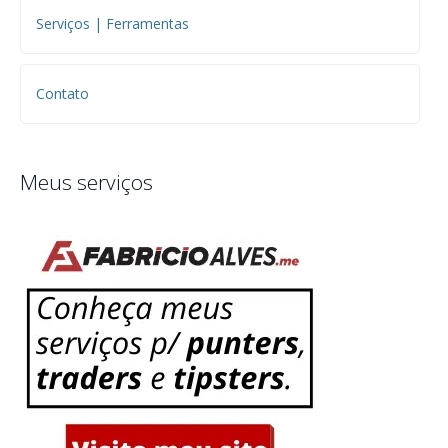
Serviços | Ferramentas
Contato
Meus serviços