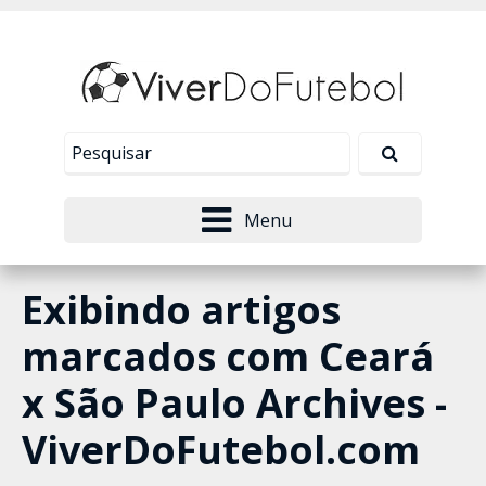
Nosso site usa cookies para melhorar sua
experiência de navegação. Leia mais em
Política de
Tudo bem!
Privacidade
.
Menu
Exibindo artigos
marcados com
Ceará
x São Paulo Archives -
ViverDoFutebol.com