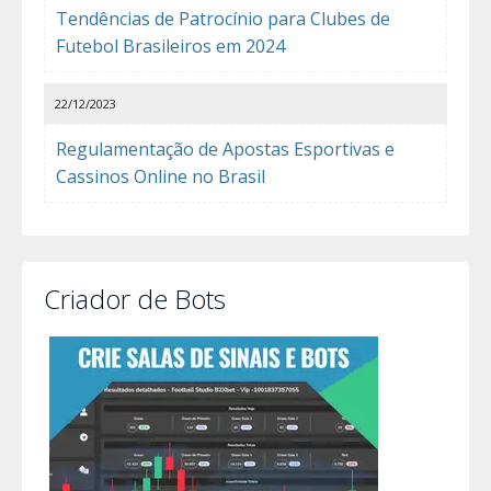
Tendências de Patrocínio para Clubes de
Futebol Brasileiros em 2024
22/12/2023
Regulamentação de Apostas Esportivas e
Cassinos Online no Brasil
Criador de Bots