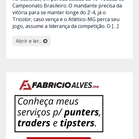
Campeonato Brasileiro. O mandante precisa da
vitória para se manter longe do Z-4, já o
Tricolor, caso vença e o Atlético-MG perca seu
jogo, assume a liderança da competição. O […]
Abrir e ler...